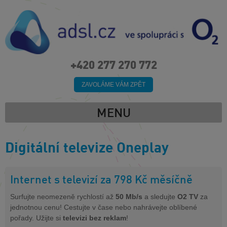
+420 277 270 772
ZAVOLÁME VÁM ZPĚT
MENU
Digitální televize Oneplay
Internet s televizí za 798 Kč měsíčně
Surfujte neomezeně rychlostí až
50 Mb/s
a sledujte
O2 TV
za
jednotnou cenu! Cestujte v čase nebo nahrávejte oblíbené
pořady. Užijte si
televizi bez reklam
!