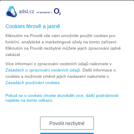
ZOBRAZIT DETAIL
Nabízené služby
Cookies férově a jasně
Kliknutím na Povolit vše nám umožníte použití cookies pro
Oneplay
funkční, analytické a marketingové účely na tomto zařízení.
Kliknutím na Povolit nezbytné můžete jejich zpracování úplně
zakázat.
Více informací o zpracování osobních údajů naleznete v
Rychlost:
Zásadách o zpracování osobních údajů
. Další informace o
cookies a možnosti změnit jejich nastavení naleznete v
Počet programů:
50+
Zásadách používání cookies
.
Cena za měsíc:
199 Kč
Pokud se o cookies chcete dozvědět více, další podrobnosti
najdete na tomto odkazu.
DETAIL
O2 Spolu
Povolit nezbytné