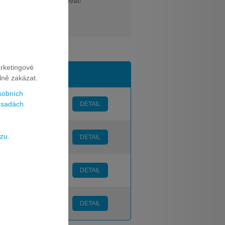
026 a nemusí se opakovat!
arketingové
Cena za měsíc
lně zakázat.
sobních
1249 Kč
sadách
DETAIL
zu.
798 Kč
DETAIL
399 Kč
DETAIL
399 Kč
DETAIL