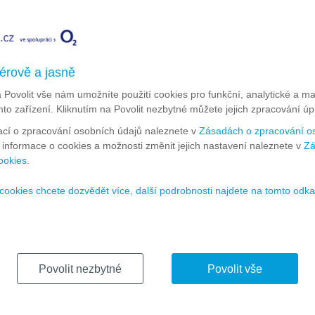
surfovat rychlostí až
20 Mb/s
. Nabídka platí pro objednávky do 31.8.2
ZOBRAZIT DETAIL
érově a jasně
a Povolit vše nám umožníte použití cookies pro funkční, analytické a m
Rychlost
Poskytovatel
Počet programů
mto zařízení. Kliknutím na Povolit nezbytné můžete jejich zpracování úp
(v Mb/s)
ací o zpracování osobních údajů naleznete v
Zásadách o zpracování o
250/25
140+
í informace o cookies a možnosti změnit jejich nastavení naleznete v
Zá
ookies
.
cookies chcete dozvědět více, další podrobnosti najdete na tomto odka
50/5
50+
100/20
Povolit nezbytné
Povolit vše
50/5