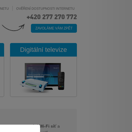
RNETU
OVĚŘENÍ DOSTUPNOSTI INTERNETU
+420 277 270 772
ZAVOLÁME VÁM ZPĚT
Digitální televize
0s vytvořit
domácí Wi-Fi síť
a