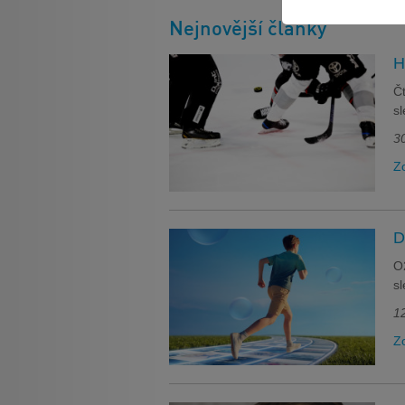
Nejnovější články
H
Čt
sl
30
Zo
D
O2
sl
12
Zo