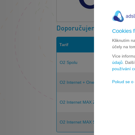
Doporučujeme
Cookies f
Kliknutím n
Tarif
účely na to
Více inform
O2 Spolu
údajů
. Dalš
používání c
Pokud se o 
O2 Internet + Oneplay
O2 Internet MAX Zlatý
O2 Internet MAX Stříbrný