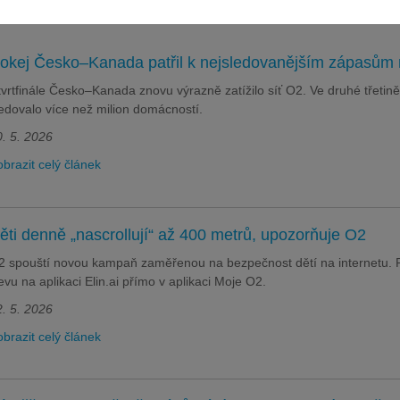
okej Česko–Kanada patřil k nejsledovanějším zápasům 
vrtfinále Česko–Kanada znovu výrazně zatížilo síť O2. Ve druhé třetině
edovalo více než milion domácností.
. 5. 2026
brazit celý článek
ěti denně „nascrollují“ až 400 metrů, upozorňuje O2
 spouští novou kampaň zaměřenou na bezpečnost dětí na internetu. R
evu na aplikaci Elin.ai přímo v aplikaci Moje O2.
. 5. 2026
brazit celý článek