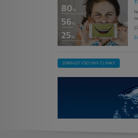
T
No
ne
27
Zo
ZOBRAZIT VŠECHNY ČLÁNKY