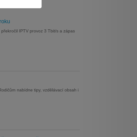
roku
 překročil IPTV provoz 3 Tbit/s a zápas
odičům nabídne tipy, vzdělávací obsah i