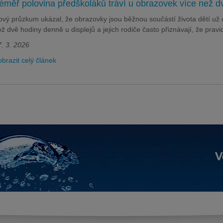
éměř polovina předškoláků tráví u obrazovek více než 
vý průzkum ukázal, že obrazovky jsou běžnou součástí života dětí už 
ž dvě hodiny denně u displejů a jejich rodiče často přiznávají, že pra
. 3. 2026
brazit celý článek