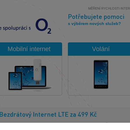
MĚŘENÍ RYCHLOSTI INTE
Potřebujete pomoci
s výběrem nových služeb?
Mobilní internet
Volání
Bezdrátový Internet LTE za 499 Kč
Jeden Internet doma i na chalupě? Jedině s
LTE
od O2 můžete během 6