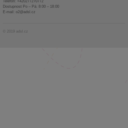
Telefon: +420277270772
Dostupnost Po – Pá: 8:00 – 18:00
E-mail:
o2@adsl.cz
© 2019 adsl.cz