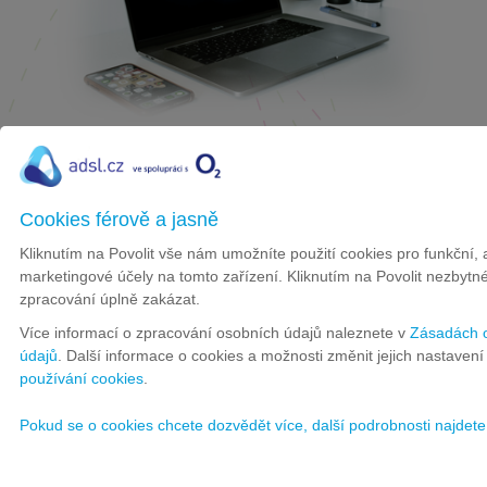
Žádný datový limit
Cookies férově a jasně
Internet MAX Stříbrný od O2 nemá žádné datové omezení.
Stahovat můžete celý měsíc
neomezeně
. Pevný VDSL internet je
Kliknutím na Povolit vše nám umožníte použití cookies pro funkční, 
vhodný také pro stahování HD filmů, fotek, hudby nebo sledování
marketingové účely na tomto zařízení. Kliknutím na Povolit nezbytné
internetové televize v HD rozlišení. Nemusíte se bát žádných
zpracování úplně zakázat.
omezení ani FUP!
Více informací o zpracování osobních údajů naleznete v
Zásadách o
OBJEDNAT NEOMEZENÝ INTERNET
údajů
. Další informace o cookies a možnosti změnit jejich nastaven
používání cookies
.
Pokud se o cookies chcete dozvědět více, další podrobnosti najdet
Zjistěte, zda je Internet MAX Stříbrný