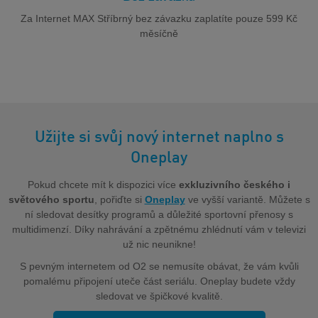
Za Internet MAX Stříbrný bez závazku zaplatíte pouze 599 Kč
měsíčně
Užijte si svůj nový internet naplno s
Oneplay
Pokud chcete mít k dispozici více
exkluzivního českého i
světového sportu
, pořiďte si
Oneplay
ve vyšší variantě. Můžete s
ní sledovat desítky programů a důležité sportovní přenosy s
multidimenzí. Díky nahrávání a zpětnému zhlédnutí vám v televizi
už nic neunikne!
S pevným internetem od O2 se nemusíte obávat, že vám kvůli
pomalému připojení uteče část seriálu. Oneplay budete vždy
sledovat ve špičkové kvalitě.