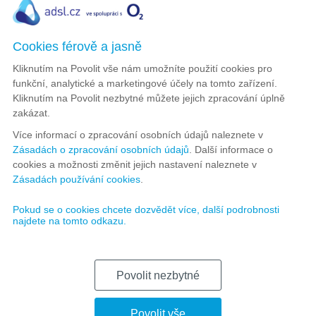
0 Kč
Cookies férově a jasně
Fyzická osoba
Firma
Kliknutím na Povolit vše nám umožníte použití cookies pro
funkční, analytické a marketingové účely na tomto zařízení.
Jméno
*
Kliknutím na Povolit nezbytné můžete jejich zpracování úplně
zakázat.
Více informací o zpracování osobních údajů naleznete v
Příjmení
*
Zásadách o zpracování osobních údajů
. Další informace o
cookies a možnosti změnit jejich nastavení naleznete v
Zásadách používání cookies
.
Email
*
Pokud se o cookies chcete dozvědět více, další podrobnosti
najdete na tomto odkazu.
Telefon
*
Povolit nezbytné
Vyplněním rodného čísla a adresy umístění internetu
výrazně urychlíte dokončení objednávky.
Povolit vše