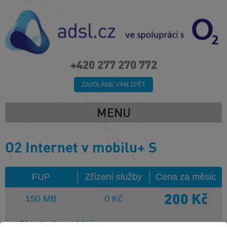
+420 277 270 772
ZAVOLÁME VÁM ZPĚT
MENU
O2 Internet v mobilu+ S
FUP
Zřízení služby
Cena za měsíc
200
Kč
150 MB
0 Kč
Objednejte rychleji