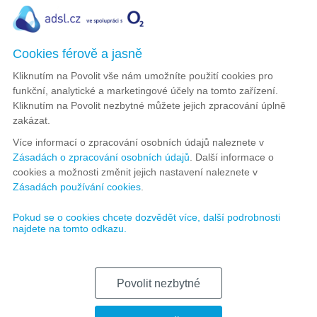
Novou službu si budete užívat
do 3 pracovních dnů
OBJEDNAT
Cookies férově a jasně
Kliknutím na Povolit vše nám umožníte použití cookies pro
Chcete poradit s výběrem?
funkční, analytické a marketingové účely na tomto zařízení.
Zavoláme vám zdarma zpět.
Kliknutím na Povolit nezbytné můžete jejich zpracování úplně
zakázat.
Více informací o zpracování osobních údajů naleznete v
Zásadách o zpracování osobních údajů
. Další informace o
cookies a možnosti změnit jejich nastavení naleznete v
Popis a výhody služby O2 Internet v
Zásadách používání cookies
.
mobilu+ S
Pokud se o cookies chcete dozvědět více, další podrobnosti
najdete na tomto odkazu.
Popis služby
Technické parametry
O2 Internet v mobilu+ S využijete pro občasné používání internetu,
Povolit nezbytné
psaní e-mailů nebo sledování novinek na Facebooku ve vašem
chytrém mobilním telefonu.